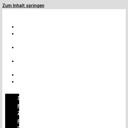
Zum Inhalt springen
Startseite
Für
Zahnarztpraxen
Für
Patienten
Das
Team
News
Kontakt
STARTSEITE
FÜR
ZAHNARZTPRAXEN
FÜR